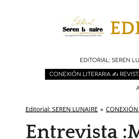
Ir
al
ED
contenido
principal
EDITORIAL: SEREN L
CONEXIÓN LITERARIA ✍ REVIST
Editorial: SEREN LUNAIRE
»
CONEXIÓN L
Entrevista :