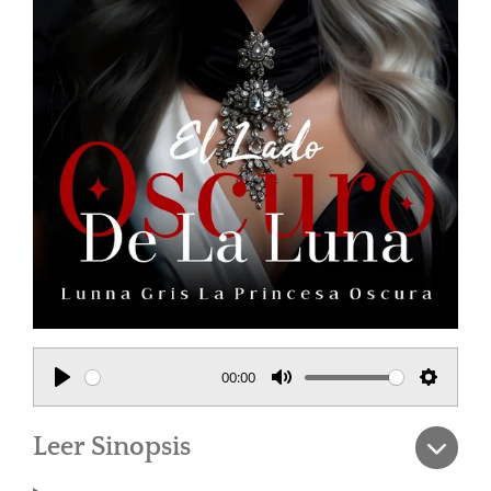
00:00
P
M
S
l
u
e
Leer Sinopsis
a
t
t