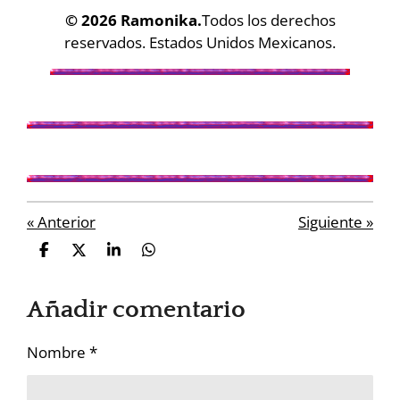
© 2026 Ramonika.
Todos los derechos
reservados.
Estados Unidos Mexicanos.
«
Anterior
Siguiente
»
C
C
C
C
o
o
o
o
m
m
m
m
Añadir comentario
p
p
p
p
a
a
a
a
r
r
r
r
Nombre *
t
t
t
t
i
i
i
i
r
r
r
r