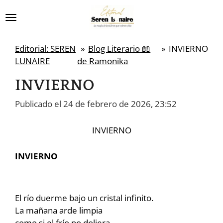
Ir
al
contenido
Editorial: SEREN
»
Blog Literario 📖
»
INVIERNO
principal
LUNAIRE
de Ramonika
INVIERNO
Publicado el 24 de febrero de 2026, 23:52
INVIERNO
INVIERNO
El río duerme bajo un cristal infinito.
La mañana arde limpia
como si el frío no doliera.